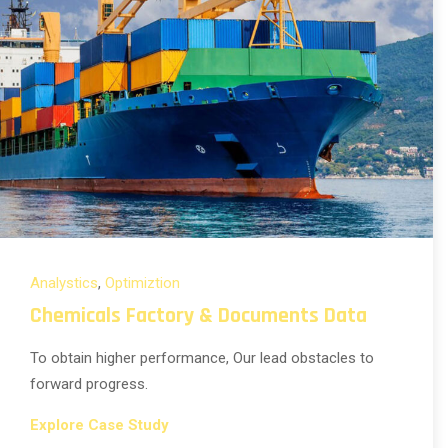
Analystics
,
Optimiztion
Chemicals Factory & Documents Data
To obtain higher performance, Our lead obstacles to
forward progress.
Explore Case Study