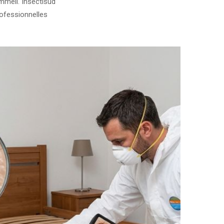
mmeil. Insectisud
rofessionnelles