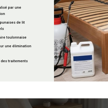
alisé par une
ion
punaises de lit
els
aire toulonnaise
ur une élimination
t des traitements