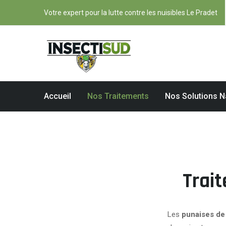
Votre expert pour la lutte contre les nuisibles Le Pradet
Accueil
Nos Traitements
Nos Solutions N
Trai
Les
punaises de 