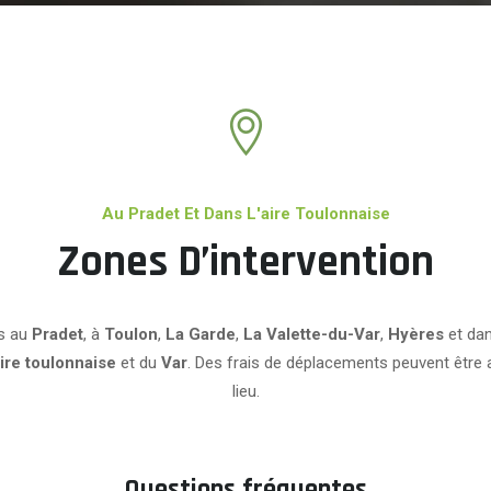
Au Pradet Et Dans L'aire Toulonnaise
Zones D’intervention
s au
Pradet
, à
Toulon
,
La Garde
,
La Valette-du-Var
,
Hyères
et dan
ire toulonnaise
et du
Var
. Des frais de déplacements peuvent être 
lieu.
Questions fréquentes