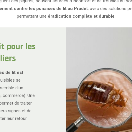
uent des piqûres, souvent sources d’inconfort et de troubles du so
tement contre les punaises de lit au Pradet
, avec des solutions p
permettant une
éradication complète et durable
.
t pour les
liers
s de lit est
nuisibles se
nsemble d’un
on, commerce). Une
permet de traiter
ers signes et de
er leur retour.