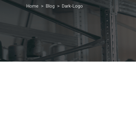
Home
>
Blog
>
Dark-Logo