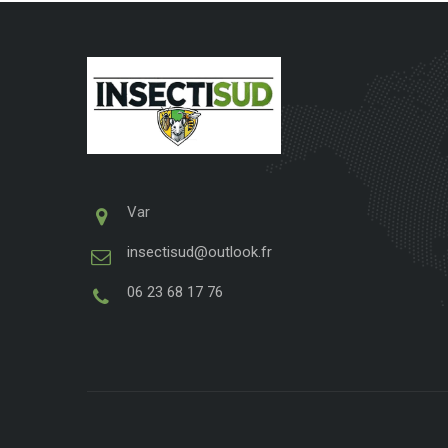
Var
insectisud@outlook.fr
06 23 68 17 76