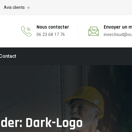
Avis clients
Nous contacter
Envoyer un m
06 23 68 17 76
insectisud@ou
Contact
nder:
Dark-Logo