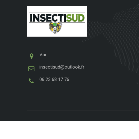
Var
insectisud@outlook.fr
06 23 68 17 76